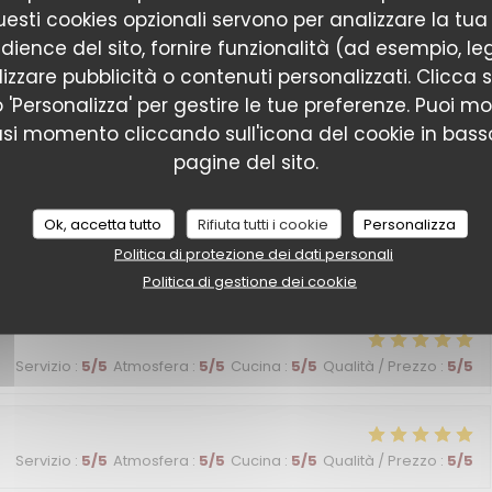
Servizio
:
5
/5
Atmosfera
:
5
/5
Cucina
:
5
/5
Qualità / Prezzo
:
5
/5
esti cookies opzionali servono per analizzare la tua
dience del sito, fornire funzionalità (ad esempio, le
izzare pubblicità o contenuti personalizzati. Clicca s
 vacances, service et cuisine au top !
 o 'Personalizza' per gestire le tue preferenze. Puoi m
asi momento cliccando sull'icona del cookie in basso
pagine del sito.
Servizio
:
5
/5
Atmosfera
:
5
/5
Cucina
:
5
/5
Qualità / Prezzo
:
5
/5
Ok, accetta tutto
Rifiuta tutti i cookie
Personalizza
Politica di protezione dei dati personali
Servizio
:
5
/5
Atmosfera
:
4
/5
Cucina
:
5
/5
Qualità / Prezzo
:
5
/5
Politica di gestione dei cookie
Servizio
:
5
/5
Atmosfera
:
5
/5
Cucina
:
5
/5
Qualità / Prezzo
:
5
/5
Servizio
:
5
/5
Atmosfera
:
5
/5
Cucina
:
5
/5
Qualità / Prezzo
:
5
/5