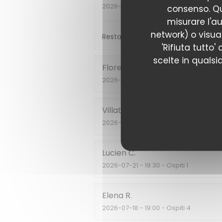
2026-07-17
- 20:15 - Ospiti 2
consenso. Qu
misurare l'au
network) o visual
Restaurant incontournable pour les
'Rifiuta tutto'
scelte in qualsi
Florent
P
2026-07-28
- 20:00 - Ospiti 2
Villata
E
2026-07-23
- 21:00 - Ospiti 2
Lucien
C
2026-07-21
- 19:30 - Ospiti 1
Elena
R
2026-07-18
- 19:00 - Ospiti 4