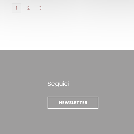
1
2
3
Seguici
NEWSLETTER
 finestra))