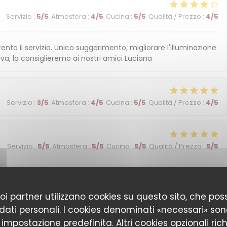
Servizio
:
5
/5
Atmosfera
:
4
/5
Cucina
:
5
/5
Qualità / Prezzo
:
4
/5
ento il servizio. Unico suggerimento, migliorare l'illuminazione
iva, la consiglieremo ai nostri amici Luciana
Servizio
:
3
/5
Atmosfera
:
4
/5
Cucina
:
5
/5
Qualità / Prezzo
:
4
/5
Servizio
:
5
/5
Atmosfera
:
5
/5
Cucina
:
5
/5
Qualità / Prezzo
:
5
/5
Servizio
:
5
/5
Atmosfera
:
4
/5
Cucina
:
4
/5
Qualità / Prezzo
:
4
/5
 suoi partner utilizzano cookies su questo sito, che 
 dati personali. I cookies denominati «necessari» son
r impostazione predefinita. Altri cookies opzionali ric