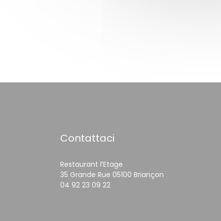
Contattaci
Restaurant l’Etage
((apre una nuova
35 Grande Rue 05100 Briançon
04 92 23 09 22