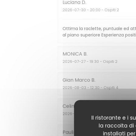
Luciana
D
2026-07-30
- 20:00 - Ospiti 2
Ottima la raclette, puntuale ed att
al piano superiore Esperienza posit
MONICA
B
2026-07-27
- 19:30 - Ospiti 2
Gian Marco
B
2026-08-03
- 12:30 - Ospiti 4
Celine
C
2026-07-27
- 20:00 - Ospiti 4
Il ristorante e i
la raccolta di
Pauline
D
installati pe