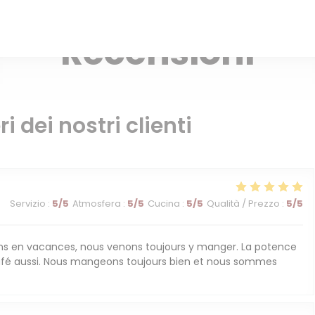
RESTAURANT DU TERROIR — BRIANÇON
Recensioni
ri dei nostri clienti
Servizio
:
5
/5
Atmosfera
:
5
/5
Cucina
:
5
/5
Qualità / Prezzo
:
5
/5
 en vacances, nous venons toujours y manger. La potence
 café aussi. Nous mangeons toujours bien et nous sommes