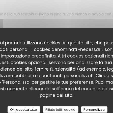
nella sua scatola di legno di pino al vino bianco di Savoia con 
ita con salumi misti di montagna, insalata e patate
 suoi partner utilizzano cookies su questo sito, che 
 dati personali. I cookies denominati «necessari» son
sti di montagna e insalata mista alla vinaigrette
r impostazione predefinita. Altri cookies opzionali ric
esti cookies opzionali servono per analizzare la tua
dience del sito, fornire funzionalità (ad esempio, le
salata
izzare pubblicità o contenuti personalizzati. Clicca s
 o 'Personalizza' per gestire le tue preferenze. Puoi m
 di Carne
asi momento cliccando sull'icona del cookie in basso
pagine del sito.
i montagna, pomodori e salsa della casa. Servito con insalata e
Ok, accetta tutto
Rifiuta tutti i cookie
Personalizza