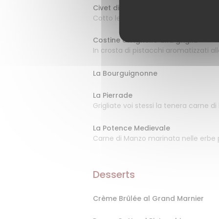
Civet di Cinghiale
Cotto lentamente per quattro ore c
Costine di Agnello alla griglia
In crosta di pistacchi aromatizzati al
La Bourguignonne
La Pierrade
Grigliate voi stessi la tenera carne d
La Potence Medievale
Carne di Manzo marinata nelle erbe 
Desserts
Crème Brûlée al Grand Marnier