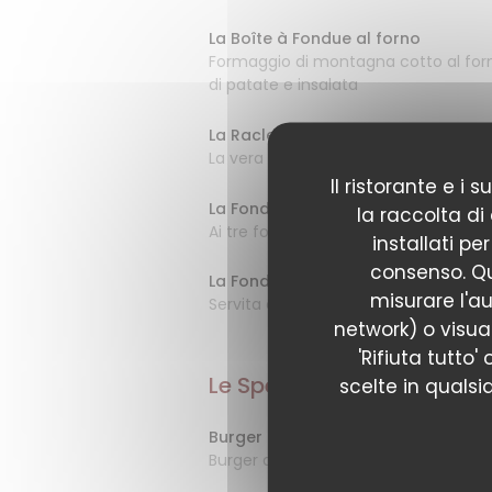
La Boîte à Fondue al forno
Formaggio di montagna cotto al forno 
di patate e insalata
La Raclette de Montagne
La vera Raclette come una volta serv
Il ristorante e i
La Fondue Savoyarde
la raccolta di
Ai tre formaggi servita con salumi mi
installati pe
consenso. Qu
La Fonduta Briançonnaise
misurare l'au
Servita con salumi di montagna e in
network) o visual
'Rifiuta tutto'
Le Specialità di Montagna
scelte in qualsi
Burger di Montagna
Burger di manzo 180g con formaggio d