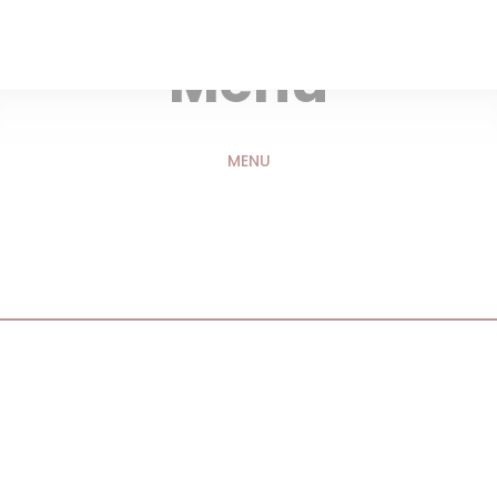
RESTAURANT DU TERROIR — BRIANÇON
Menu
MENU