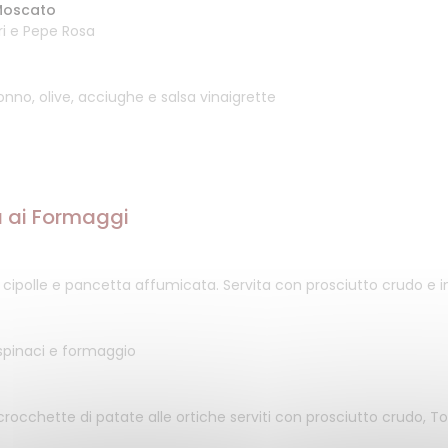
 Moscato
ri e Pepe Rosa
onno, olive, acciughe e salsa vinaigrette
a ai Formaggi
cipolle e pancetta affumicata. Servita con prosciutto crudo e i
spinaci e formaggio
crocchette di patate alle ortiche serviti con prosciutto crudo, To