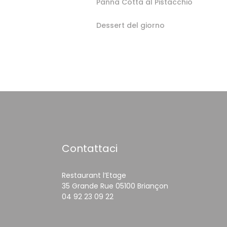
Panna Cotta al Pistacchio
Dessert del giorno
Contattaci
Restaurant l’Etage
((apre una nuova
35 Grande Rue 05100 Briançon
04 92 23 09 22