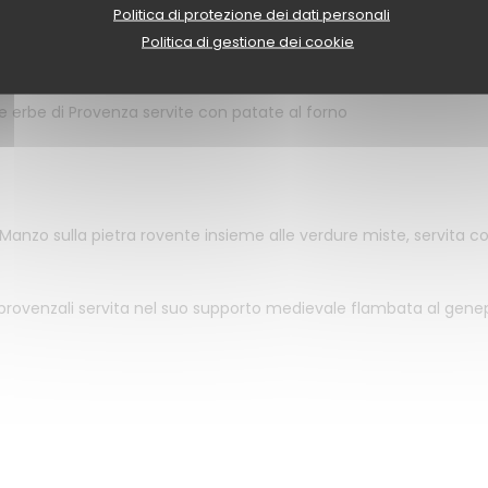
Politica di protezione dei dati personali
on spezie come una volta
Politica di gestione dei cookie
le erbe di Provenza servite con patate al forno
i Manzo sulla pietra rovente insieme alle verdure miste, servita co
provenzali servita nel suo supporto medievale flambata al gene