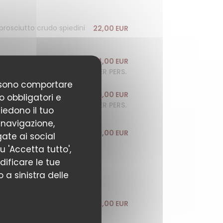
prosciutto crudo spiedini
22,00 EUR
24,00 EUR
PER PERS.
possono comportare
26,00 EUR
o obbligatori e
PER PERS.
hiedono il tuo
 navigazione,
29,00 EUR
gate ai social
u 'Accetta tutto',
odificare le tue
 a sinistra delle
22,00 EUR
 patate fritte