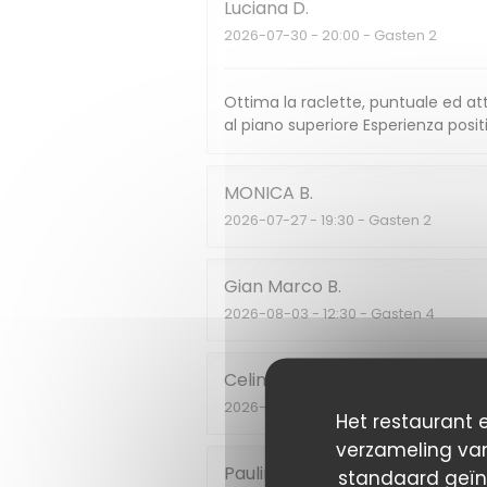
Luciana
D
2026-07-30
- 20:00 - Gasten 2
Ottima la raclette, puntuale ed att
al piano superiore Esperienza posit
MONICA
B
2026-07-27
- 19:30 - Gasten 2
Gian Marco
B
2026-08-03
- 12:30 - Gasten 4
Celine
C
2026-07-27
- 20:00 - Gasten 4
Het restaurant e
verzameling van
Pauline
D
standaard geïn