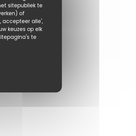
t sitepubliek te
werken) of
 accepteer alle',
 uw keuzes op elk
itepagina's te