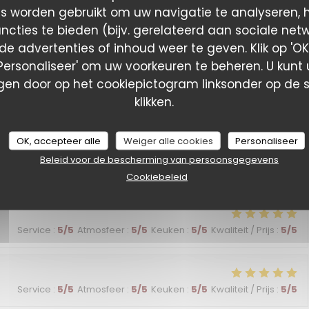
Service
:
5
/5
Atmosfeer
:
5
/5
Keuken
:
5
/5
Kwaliteit / Prijs
:
5
/5
es worden gebruikt om uw navigatie te analyseren, he
ncties te bieden (bijv. gerelateerd aan sociale net
e advertenties of inhoud weer te geven. Klik op 'OK,
 vacances, service et cuisine au top !
 'Personaliseer' om uw voorkeuren te beheren. U kunt
en door op het cookiepictogram linksonder op de s
klikken.
Service
:
5
/5
Atmosfeer
:
5
/5
Keuken
:
5
/5
Kwaliteit / Prijs
:
5
/5
OK, accepteer alle
Weiger alle cookies
Personaliseer
Beleid voor de bescherming van persoonsgegevens
Service
:
5
/5
Atmosfeer
:
4
/5
Keuken
:
5
/5
Kwaliteit / Prijs
:
5
/5
Cookiebeleid
Service
:
5
/5
Atmosfeer
:
5
/5
Keuken
:
5
/5
Kwaliteit / Prijs
:
5
/5
Service
:
5
/5
Atmosfeer
:
5
/5
Keuken
:
5
/5
Kwaliteit / Prijs
:
5
/5