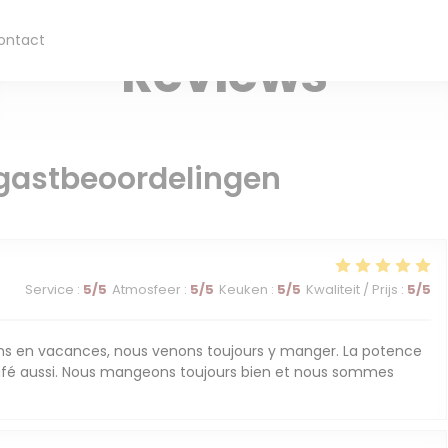
LOKAAL GEPRODUCEERD VOEDSELRESTAURANT — BRIANÇON
ontact
Reviews
gastbeoordelingen
Service
:
5
/5
Atmosfeer
:
5
/5
Keuken
:
5
/5
Kwaliteit / Prijs
:
5
/5
 en vacances, nous venons toujours y manger. La potence
 café aussi. Nous mangeons toujours bien et nous sommes