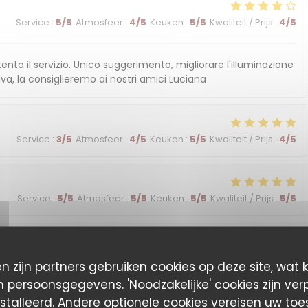
Service
:
5
/5
Atmosfeer
:
4
/5
Keuken
:
5
/5
Kwaliteit / Prijs
:
4
/5
ento il servizio. Unico suggerimento, migliorare l'illuminazione
iva, la consiglieremo ai nostri amici Luciana
Service
:
3
/5
Atmosfeer
:
4
/5
Keuken
:
5
/5
Kwaliteit / Prijs
:
4
/5
Service
:
5
/5
Atmosfeer
:
5
/5
Keuken
:
5
/5
Kwaliteit / Prijs
:
5
/5
Service
:
5
/5
Atmosfeer
:
4
/5
Keuken
:
4
/5
Kwaliteit / Prijs
:
4
/5
n zijn partners gebruiken cookies op deze site, wat 
 persoonsgegevens. 'Noodzakelijke' cookies zijn ver
stalleerd. Andere optionele cookies vereisen uw to