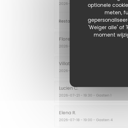
2026-07-17
- 20:15 - Gasten 2
optionele cooki
meten, fu
gepersonaliseerd
Restaurant incontournable pour les
'Weiger alle' of
moment wijzig
Florent
P
2026-07-28
- 20:00 - Gasten 2
Villata
E
2026-07-23
- 21:00 - Gasten 2
Lucien
C
2026-07-21
- 19:30 - Gasten 1
Elena
R
2026-07-18
- 19:00 - Gasten 4