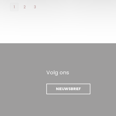
1
2
3
Volg ons
NIEUWSBRIEF
ieuw venster))