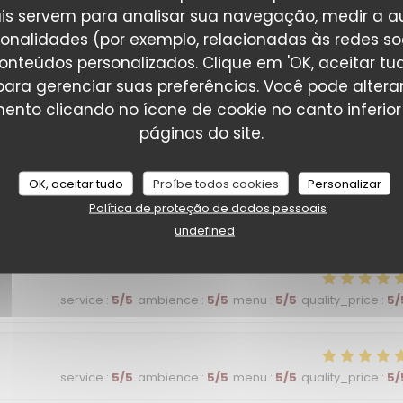
service
:
5
/5
ambience
:
5
/5
menu
:
5
/5
quality_price
:
5
/
is servem para analisar sua navegação, medir a au
ionalidades (por exemplo, relacionadas às redes soci
onteúdos personalizados. Clique em 'OK, aceitar tudo
 vacances, service et cuisine au top !
' para gerenciar suas preferências. Você pode altera
nto clicando no ícone de cookie no canto inferio
páginas do site.
service
:
5
/5
ambience
:
5
/5
menu
:
5
/5
quality_price
:
5
/
OK, aceitar tudo
Proíbe todos cookies
Personalizar
Política de proteção de dados pessoais
service
:
5
/5
ambience
:
4
/5
menu
:
5
/5
quality_price
:
5
/
undefined
service
:
5
/5
ambience
:
5
/5
menu
:
5
/5
quality_price
:
5
/
service
:
5
/5
ambience
:
5
/5
menu
:
5
/5
quality_price
:
5
/