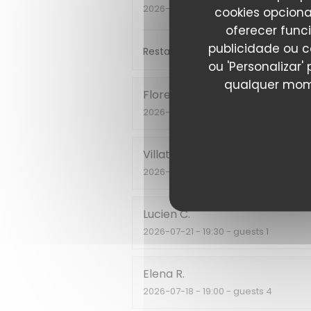
2026-07-17
- 20:15 - guests 2
cookies opciona
oferecer func
publicidade ou c
Restaurant incontournable pour les
ou 'Personalizar
qualquer mome
Florent
P
2026-07-28
- 20:00 - guests 2
Villata
E
2026-07-23
- 21:00 - guests 2
Lucien
C
2026-07-21
- 19:30 - guests 1
Elena
R
2026-07-18
- 19:00 - guests 4