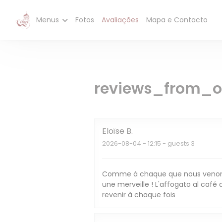
Painel de Gerenciamento de Cookies
Menus
Fotos
Avaliações
Mapa e Contacto
reviews_from_o
Eloïse
B
2026-08-04
- 12:15 - guests 3
Comme à chaque que nous venons 
une merveille ! L'affogato al caf
revenir à chaque fois