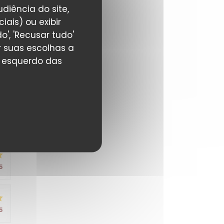
5
diência do site,
ais) ou exibir
', 'Recusar tudo'
r suas escolhas a
r esquerdo das
5
5
5
5