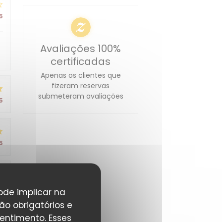
5
Avaliações 100%
certificadas
Apenas os clientes que
fizeram reservas
submeteram avaliações
5
5
5
pode implicar na
ão obrigatórios e
entimento. Esses