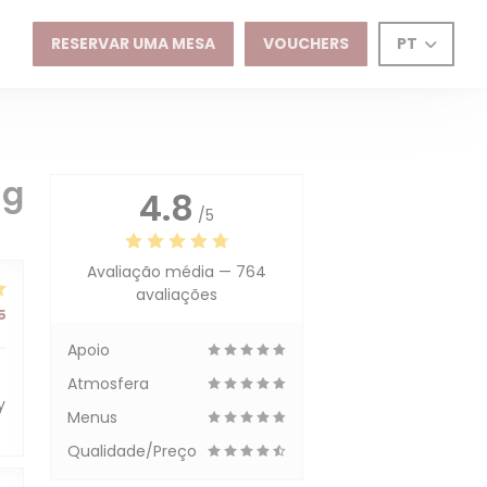
RESERVAR UMA MESA
VOUCHERS
PT
ng
4.8
/5
Avaliação média —
764
avaliações
5
Apoio
Atmosfera
y
Menus
Qualidade/Preço