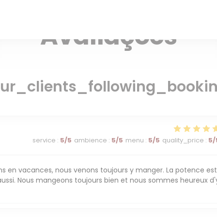
— BRIANÇON
Avaliações
ur_clients_following_booki
service
:
5
/5
ambience
:
5
/5
menu
:
5
/5
quality_price
:
5
/
en vacances, nous venons toujours y manger. La potence est
é aussi. Nous mangeons toujours bien et nous sommes heureux d'