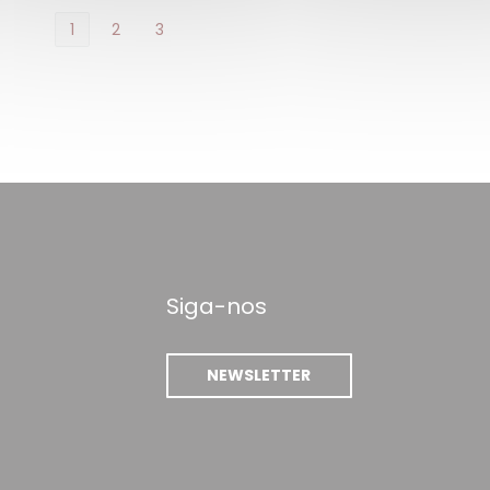
1
2
3
Siga-nos
NEWSLETTER
a janela))