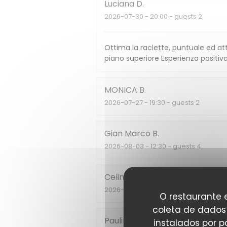
Luciana
D
2026-07-30
- 20:00 - guests 2
Ottima la raclette, puntuale ed atte
piano superiore Esperienza positiva
MONICA
B
2026-07-27
- 19:30 - guests 2
Gian Marco
B
2026-08-03
- 12:30 - guests 4
Celine
C
2026-07-27
- 20:00 - guests 4
O restaurante e
coleta de dados 
Pauline
D
instalados por 