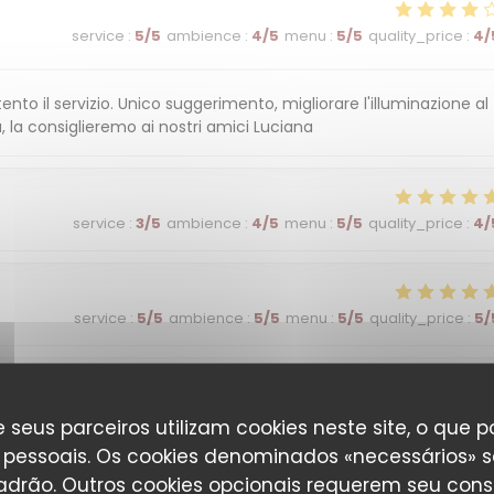
service
:
5
/5
ambience
:
4
/5
menu
:
5
/5
quality_price
:
4
/
nto il servizio. Unico suggerimento, migliorare l'illuminazione al
, la consiglieremo ai nostri amici Luciana
service
:
3
/5
ambience
:
4
/5
menu
:
5
/5
quality_price
:
4
/
service
:
5
/5
ambience
:
5
/5
menu
:
5
/5
quality_price
:
5
/
service
:
5
/5
ambience
:
4
/5
menu
:
4
/5
quality_price
:
4
/
 seus parceiros utilizam cookies neste site, o que 
pessoais. Os cookies denominados «necessários» s
padrão. Outros cookies opcionais requerem seu cons