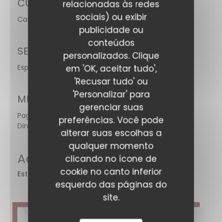
CULINÁRIA
relacionadas às redes
sociais) ou exibir
Caseiro
publicidade ou
conteúdos
SERVIÇOS
personalizados. Clique
Esplanada
em 'OK, aceitar tudo',
'Recusar tudo' ou
'Personalizar' para
MÉTODOS DE PAGAMENTO
gerenciar suas
Pagamento sem contato, Eurocard/Mastercard,
preferências. Você pode
Dinheiro, Visa, Cartão Azul
alterar suas escolhas a
qualquer momento
Acesso
clicando no ícone de
cookie no canto inferior
Estacionamento
à
esquerdo das páginas do
proximité
site.