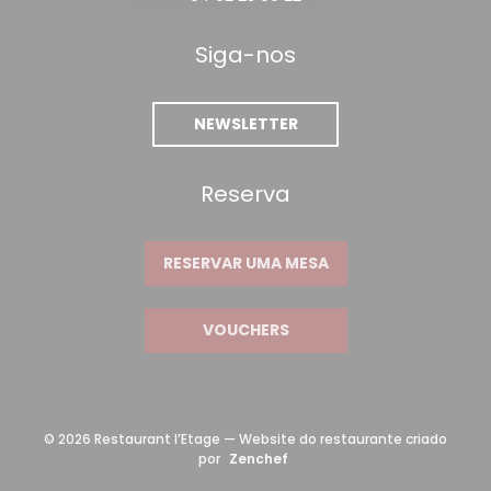
Siga-nos
NEWSLETTER
Reserva
RESERVAR UMA MESA
VOUCHERS
© 2026 Restaurant l’Etage — Website do restaurante criado
((abre numa nova janela))
por
Zenchef