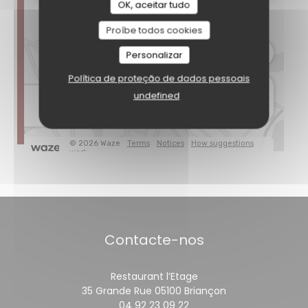
OK, aceitar tudo
Proíbe todos cookies
Personalizar
Política de proteção de dados pessoais
undefined
Contacte-nos
Restaurant l’Etage
((abre numa nov
35 Grande Rue 05100 Briançon
04 92 23 09 22