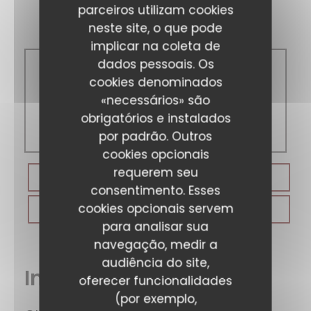
parceiros utilizam cookies
Horário de abertura
neste site, o que pode
implicar na coleta de
dados pessoais. Os
Seg
-
Dom
cookies denominados
«necessários» são
obrigatórios e instalados
12:00 - 13:45
18:45 - 21:00
por padrão. Outros
cookies opcionais
requerem seu
RESERVAR UMA MESA
consentimento. Esses
cookies opcionais servem
VOUCHERS
para analisar sua
navegação, medir a
audiência do site,
Informações gerais
oferecer funcionalidades
(por exemplo,