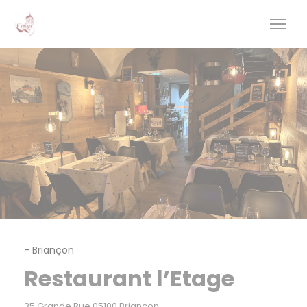
Painel de Gerenciamento de Cookies
-
Briançon
Restaurant l’Etage
((abre numa nova janela))
35 Grande Rue 05100 Briançon