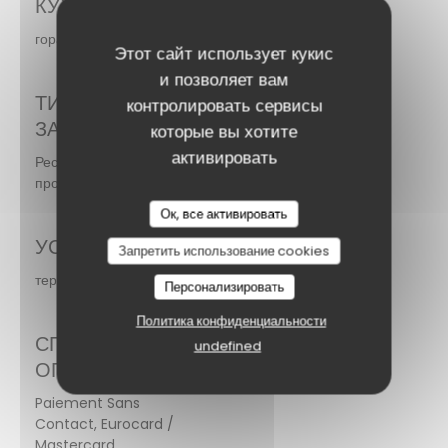
КУХНЯ
гора, домашний, Традиционная кухня
Этот сайт использует кукис
и позволяет вам
ТИП
контролировать сервисы
ЗАВЕДЕНИЯ
которые вы хотите
активировать
Ресторан местного
производства
Ок, все активировать
УСЛУГИ
Запретить использование cookies
терраса
Персонализировать
Политика конфиденциальности
СПОСОБЫ
undefined
ОПЛАТЫ
Paiement Sans
Contact, Eurocard /
Mastercard,