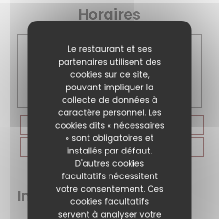
Horaires
Le restaurant et ses
Lun
-
Dim
partenaires utilisent des
cookies sur ce site,
12h00 - 13h45
pouvant impliquer la
18h45 - 21h00
collecte de données à
caractère personnel. Les
cookies dits « nécessaires
RÉSERVER
» sont obligatoires et
BONS CADEAUX
installés par défaut.
D'autres cookies
facultatifs nécessitent
votre consentement. Ces
Infos pratiques
cookies facultatifs
servent à analyser votre