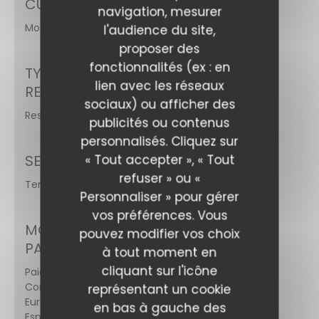
CUISINE
navigation, mesurer
Montagnarde, Fait maison, Terroir
l'audience du site,
proposer des
fonctionnalités (ex : en
TYPE DE
lien avec les réseaux
RESTAURANT
sociaux) ou afficher des
Restaurant du Terroir
publicités ou contenus
personnalisés. Cliquez sur
SERVICES
« Tout accepter », « Tout
refuser » ou «
Terrasse
Personnaliser » pour gérer
vos préférences. Vous
MOYENS DE
pouvez modifier vos choix
PAIEMENT
à tout moment en
cliquant sur l'icône
Paiement Sans
Contact,
représentant un cookie
Eurocard/Mastercard,
en bas à gauche des
Espèces, Visa, Carte